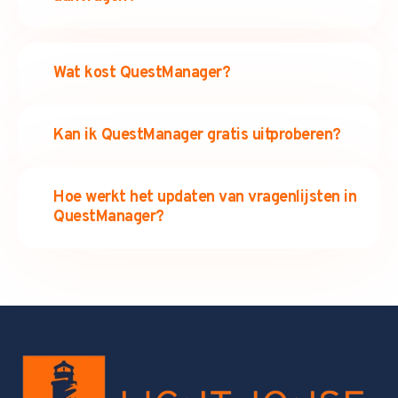
Wat kost QuestManager?
Kan ik QuestManager gratis uitproberen?
Hoe werkt het updaten van vragenlijsten in
QuestManager?